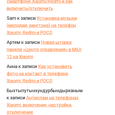
смартфоне Xiaomi/Redmi и как
включить/отключить
Sam
к записи
Установка музыки
(мелодии, рингтона) на телефон
Xiaomi, Redmi и POCO
Артем
к записи
Новая шторка
панели «Центр управления» в MIUI
12 на Xiaomi
Анна
к записи
Как установить
фото на контакт в телефоне
Xiaomi, Redmi и POCO
Быхтыпутынхундурбындырканым
к записи
Антиспам на телефонах
Xiaomi: включение, настройка,
отключение