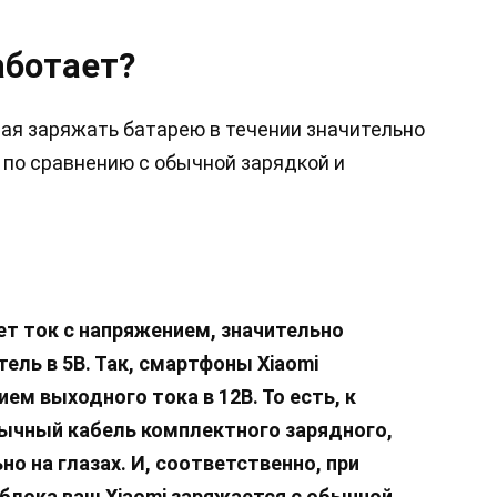
аботает?
щая заряжать батарею в течении значительно
 по сравнению с обычной зарядкой и
ет ток с напряжением, значительно
ль в 5В. Так, смартфоны Xiaomi
м выходного тока в 12В. То есть, к
ычный кабель комплектного зарядного,
о на глазах. И, соответственно, при
блока ваш Xiaomi заряжается с обычной