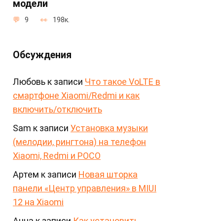
модели
9
198к.
Обсуждения
Любовь
к записи
Что такое VoLTE в
смартфоне Xiaomi/Redmi и как
включить/отключить
Sam
к записи
Установка музыки
(мелодии, рингтона) на телефон
Xiaomi, Redmi и POCO
Артем
к записи
Новая шторка
панели «Центр управления» в MIUI
12 на Xiaomi
Анна
к записи
Как установить