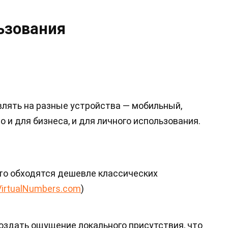
ьзования
лять на разные устройства — мобильный,
о и для бизнеса, и для личного использования.
сто обходятся дешевле классических
VirtualNumbers.com
)
оздать ощущение локального присутствия, что