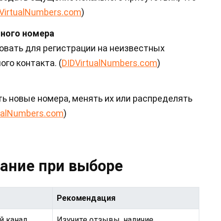
VirtualNumbers.com
)
ного номера
вать для регистрации на неизвестных
го контакта. (
DIDVirtualNumbers.com
)
ть новые номера, менять их или распределять
ualNumbers.com
)
мание при выборе
Рекомендация
й канал
Изучите отзывы, наличие