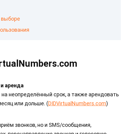
и выборе
пользования
rtualNumbers.com
 и аренда
 на неопределённый срок, а также арендовать
месяц или дольше. (
DIDVirtualNumbers.com
)
риём звонков, но и SMS/сообщения,
ах, перенаправление звонков и голосовую