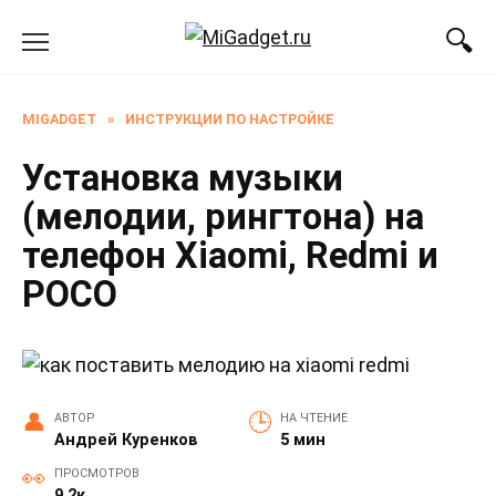
Перейти
к
содержанию
MIGADGET
»
ИНСТРУКЦИИ ПО НАСТРОЙКЕ
Установка музыки
(мелодии, рингтона) на
телефон Xiaomi, Redmi и
POCO
АВТОР
НА ЧТЕНИЕ
Андрей Куренков
5 мин
ПРОСМОТРОВ
9.2к.