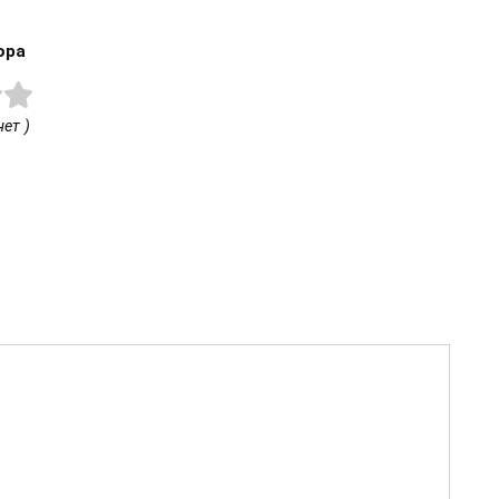
ора
ет )