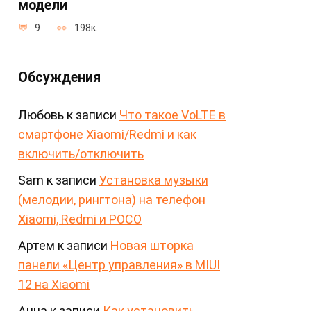
модели
9
198к.
Обсуждения
Любовь
к записи
Что такое VoLTE в
смартфоне Xiaomi/Redmi и как
включить/отключить
Sam
к записи
Установка музыки
(мелодии, рингтона) на телефон
Xiaomi, Redmi и POCO
Артем
к записи
Новая шторка
панели «Центр управления» в MIUI
12 на Xiaomi
Анна
к записи
Как установить